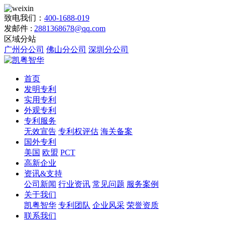
致电我们：
400-1688-019
发邮件 :
2881368678@qq.com
区域分站
广州分公司
佛山分公司
深圳分公司
首页
发明专利
实用专利
外观专利
专利服务
无效宣告
专利权评估
海关备案
国外专利
美国
欧盟
PCT
高新企业
资讯&支持
公司新闻
行业资讯
常见问题
服务案例
关于我们
凯粤智华
专利团队
企业风采
荣誉资质
联系我们