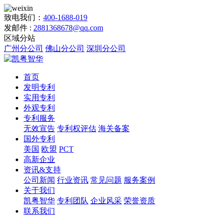
致电我们：
400-1688-019
发邮件 :
2881368678@qq.com
区域分站
广州分公司
佛山分公司
深圳分公司
首页
发明专利
实用专利
外观专利
专利服务
无效宣告
专利权评估
海关备案
国外专利
美国
欧盟
PCT
高新企业
资讯&支持
公司新闻
行业资讯
常见问题
服务案例
关于我们
凯粤智华
专利团队
企业风采
荣誉资质
联系我们