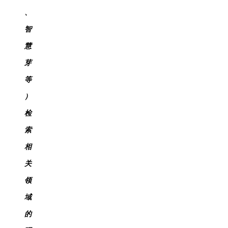
、
智
慧
芽
等
）
检
索
相
关
领
域
的