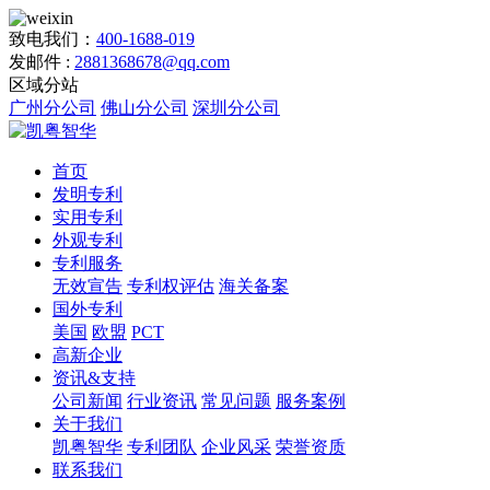
致电我们：
400-1688-019
发邮件 :
2881368678@qq.com
区域分站
广州分公司
佛山分公司
深圳分公司
首页
发明专利
实用专利
外观专利
专利服务
无效宣告
专利权评估
海关备案
国外专利
美国
欧盟
PCT
高新企业
资讯&支持
公司新闻
行业资讯
常见问题
服务案例
关于我们
凯粤智华
专利团队
企业风采
荣誉资质
联系我们