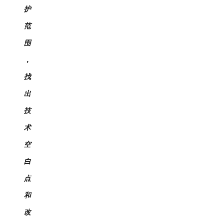
护
范
围
，
找
出
技
术
空
白
点
和
改