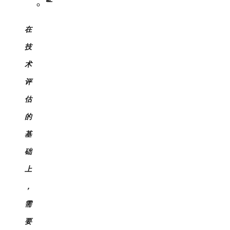
在
技
术
评
估
的
基
础
上
，
需
要