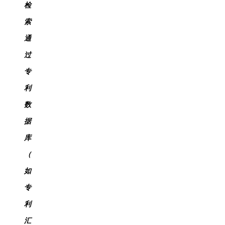
检
索
通
过
专
利
数
据
库
（
如
专
利
汇