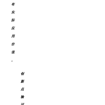
有
实
际
应
用
价
值
。
创
新
点
验
证