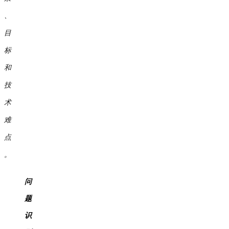
、
目
标
和
技
术
难
点
。
问
题
识