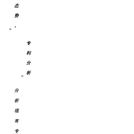
态
势
。
专
利
分
析
分
析
现
有
专