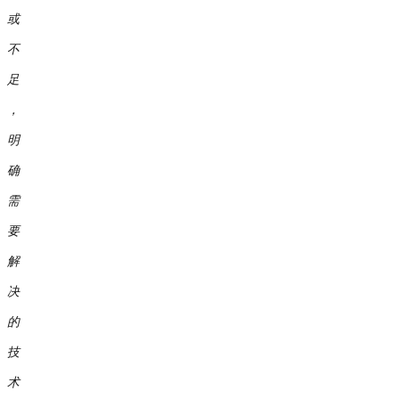
或
不
足
，
明
确
需
要
解
决
的
技
术