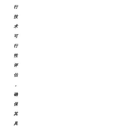
行
技
术
可
行
性
评
估
，
确
保
其
具