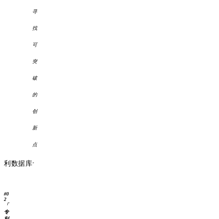
寻
找
可
突
破
的
创
新
点
。
利数据库
#
0
2
「
专
利