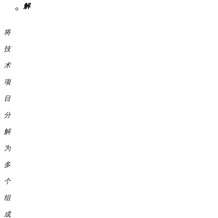
解
将
技
术
项
目
分
解
为
多
个
组
成