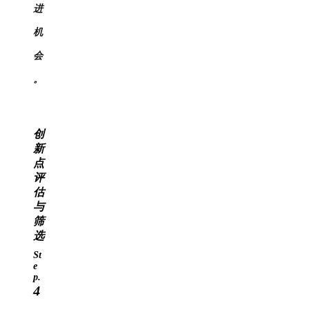
进
机
会
。
创
新
点
评
估
与
筛
选
St
e
p.
4