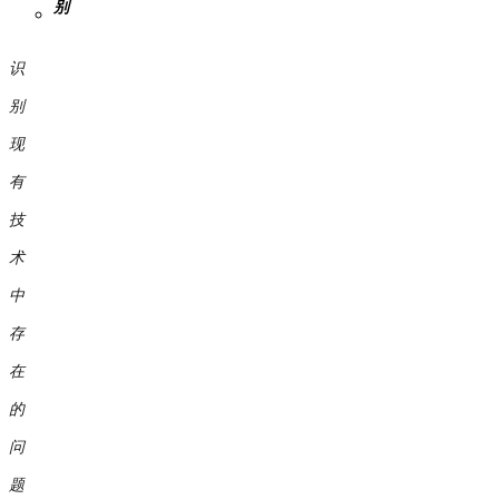
别
识
别
现
有
技
术
中
存
在
的
问
题