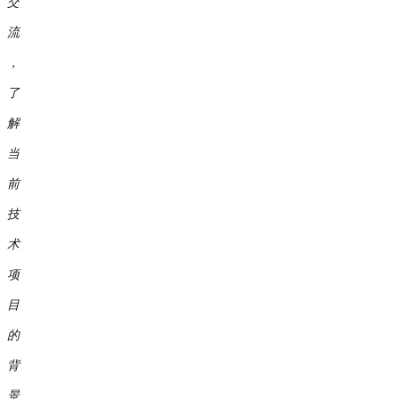
交
流
，
了
解
当
前
技
术
项
目
的
背
景