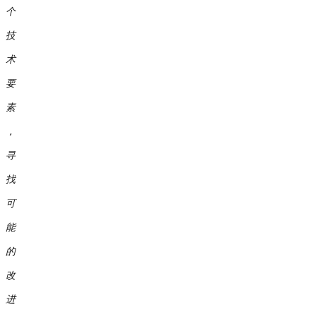
个
技
术
要
素
，
寻
找
可
能
的
改
进