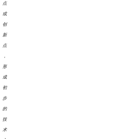
点
或
创
新
点
，
形
成
初
步
的
技
术