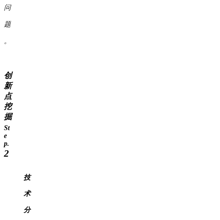
问
题
。
创
新
点
挖
掘
St
e
p.
2
技
术
分