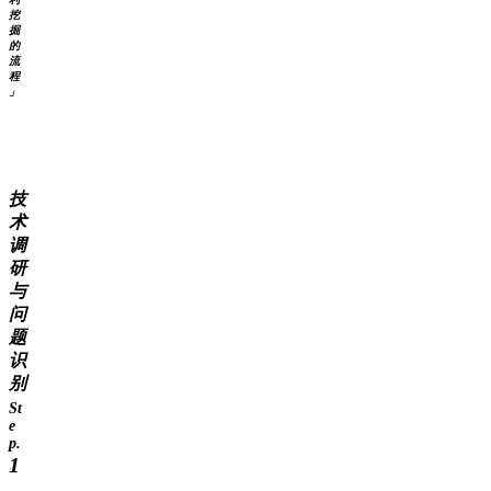
挖
掘
的
流
程
」
技
术
调
研
与
问
题
识
别
St
e
p.
1