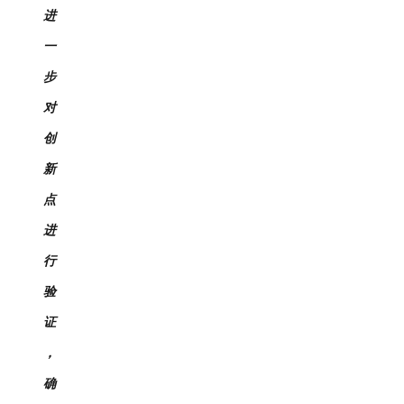
进
一
步
对
创
新
点
进
行
验
证
，
确