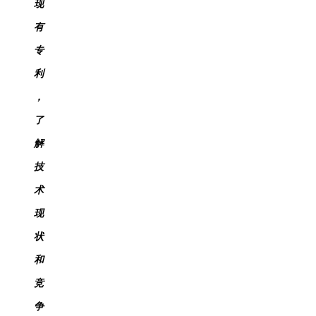
现
有
专
利
，
了
解
技
术
现
状
和
竞
争