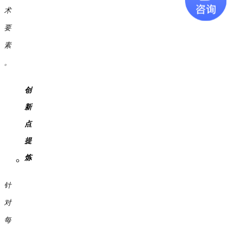
术
要
素
。
创
新
点
提
炼
针
对
每