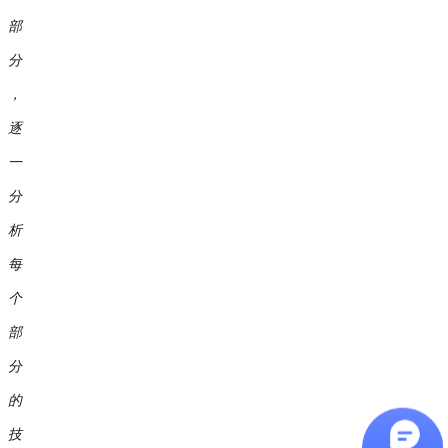
部
分
，
逐
一
分
析
每
个
部
分
的
技