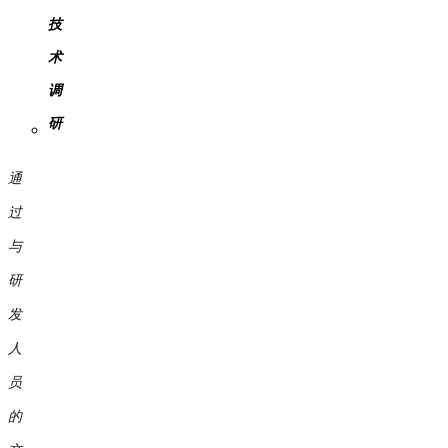
技
术
调
研
通
过
与
研
发
人
员
的