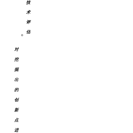
技
术
评
估
对
挖
掘
出
的
创
新
点
进