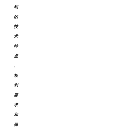
利
的
技
术
特
点
、
权
利
要
求
和
保