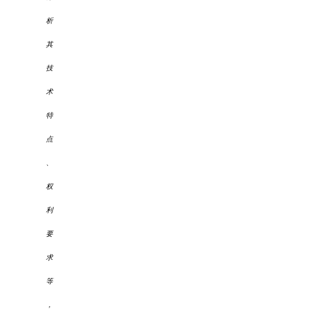
析
其
技
术
特
点
、
权
利
要
求
等
，