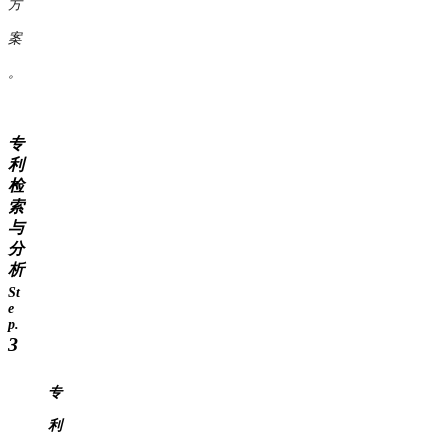
方
案
。
专
利
检
索
与
分
析
St
e
p.
3
专
利