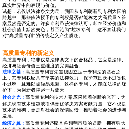
真实世界中的表现与价值。
试想，若仅以法律条文为尺，我国从专利萌新到专利大国的
跨越中，那些依法授予的专利权是否都能称之为高质量？答
案显然是否定的。许多专利虽获法律认可，却在经济价值和
社会价值上黯然失色，甚至沦为“垃圾专利”，这不禁让我们
对“高质量专利”的传统定义产生质疑。
高质量专利的新定义
高质量专利，绝非仅是法律条文下的合格品，它应是法律、
经济与社会价值三重维度的完美融合。
法律之基：
高质量专利首先需稳固立足于专利法的基石之
上，其专利权应具有坚实的法律效力，保护范围既不过宽也
不过窄，且难以被轻易规避。这样的专利，才能在法律的庇
护下，为创新者撑起一片蓝天。
社会之光：
高质量专利的技术方案应闪耀着创新的光芒，为
解决现有技术难题或提供更优解决方案贡献力量。它不仅是
技术的堆砌，更是对社会的深情回馈，推动着社会的进步与
发展。
经济之翼：
高质量专利还应具备翱翔市场的翅膀，拥有强大