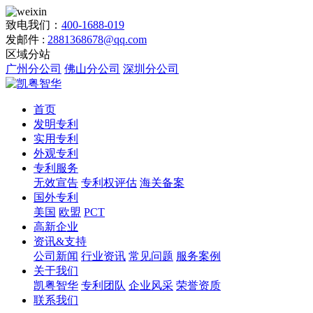
致电我们：
400-1688-019
发邮件 :
2881368678@qq.com
区域分站
广州分公司
佛山分公司
深圳分公司
首页
发明专利
实用专利
外观专利
专利服务
无效宣告
专利权评估
海关备案
国外专利
美国
欧盟
PCT
高新企业
资讯&支持
公司新闻
行业资讯
常见问题
服务案例
关于我们
凯粤智华
专利团队
企业风采
荣誉资质
联系我们