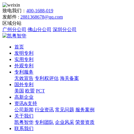
致电我们：
400-1688-019
发邮件 :
2881368678@qq.com
区域分站
广州分公司
佛山分公司
深圳分公司
首页
发明专利
实用专利
外观专利
专利服务
无效宣告
专利权评估
海关备案
国外专利
美国
欧盟
PCT
高新企业
资讯&支持
公司新闻
行业资讯
常见问题
服务案例
关于我们
凯粤智华
专利团队
企业风采
荣誉资质
联系我们