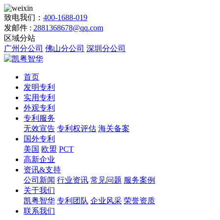
致电我们：
400-1688-019
发邮件 :
2881368678@qq.com
区域分站
广州分公司
佛山分公司
深圳分公司
首页
发明专利
实用专利
外观专利
专利服务
无效宣告
专利权评估
海关备案
国外专利
美国
欧盟
PCT
高新企业
资讯&支持
公司新闻
行业资讯
常见问题
服务案例
关于我们
凯粤智华
专利团队
企业风采
荣誉资质
联系我们