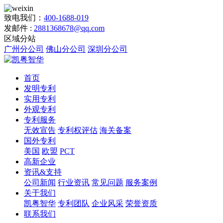
致电我们：
400-1688-019
发邮件 :
2881368678@qq.com
区域分站
广州分公司
佛山分公司
深圳分公司
首页
发明专利
实用专利
外观专利
专利服务
无效宣告
专利权评估
海关备案
国外专利
美国
欧盟
PCT
高新企业
资讯&支持
公司新闻
行业资讯
常见问题
服务案例
关于我们
凯粤智华
专利团队
企业风采
荣誉资质
联系我们