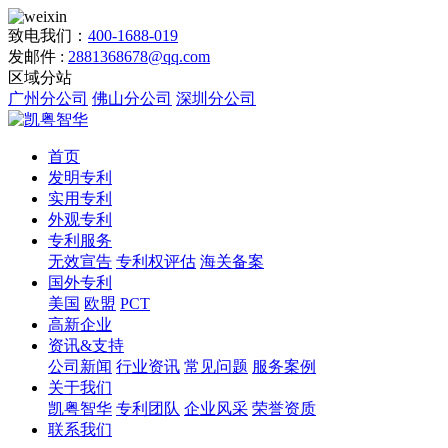
致电我们：
400-1688-019
发邮件 :
2881368678@qq.com
区域分站
广州分公司
佛山分公司
深圳分公司
首页
发明专利
实用专利
外观专利
专利服务
无效宣告
专利权评估
海关备案
国外专利
美国
欧盟
PCT
高新企业
资讯&支持
公司新闻
行业资讯
常见问题
服务案例
关于我们
凯粤智华
专利团队
企业风采
荣誉资质
联系我们