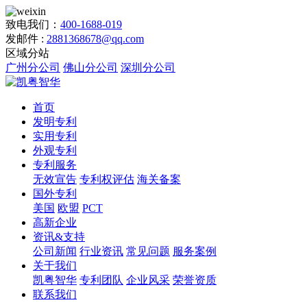
致电我们：
400-1688-019
发邮件 :
2881368678@qq.com
区域分站
广州分公司
佛山分公司
深圳分公司
首页
发明专利
实用专利
外观专利
专利服务
无效宣告
专利权评估
海关备案
国外专利
美国
欧盟
PCT
高新企业
资讯&支持
公司新闻
行业资讯
常见问题
服务案例
关于我们
凯粤智华
专利团队
企业风采
荣誉资质
联系我们