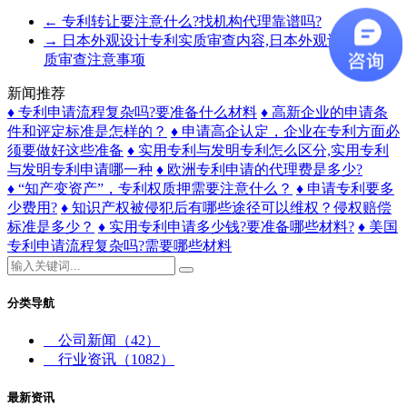
←
专利转让要注意什么?找机构代理靠谱吗?
→
日本外观设计专利实质审查内容,日本外观设计专利实
质审查注意事项
新闻推荐
♦ 专利申请流程复杂吗?要准备什么材料
♦ 高新企业的申请条
件和评定标准是怎样的？
♦ 申请高企认定，企业在专利方面必
须要做好这些准备
♦ 实用专利与发明专利怎么区分,实用专利
与发明专利申请哪一种
♦ 欧洲专利申请的代理费是多少?
♦ “知产变资产”，专利权质押需要注意什么？
♦ 申请专利要多
少费用?
♦ 知识产权被侵犯后有哪些途径可以维权？侵权赔偿
标准是多少？
♦ 实用专利申请多少钱?要准备哪些材料?
♦ 美国
专利申请流程复杂吗?需要哪些材料
分类导航
公司新闻
（42）
行业资讯
（1082）
最新资讯