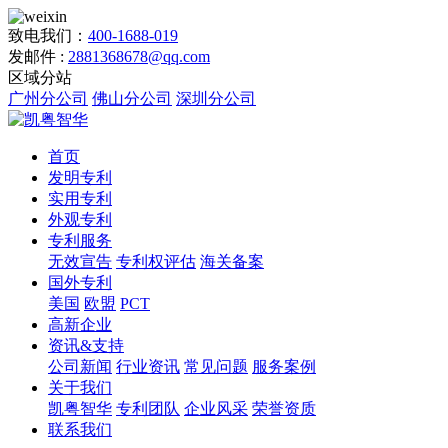
致电我们：
400-1688-019
发邮件 :
2881368678@qq.com
区域分站
广州分公司
佛山分公司
深圳分公司
首页
发明专利
实用专利
外观专利
专利服务
无效宣告
专利权评估
海关备案
国外专利
美国
欧盟
PCT
高新企业
资讯&支持
公司新闻
行业资讯
常见问题
服务案例
关于我们
凯粤智华
专利团队
企业风采
荣誉资质
联系我们