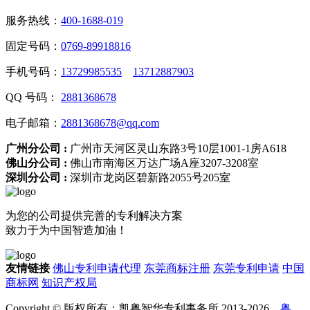
服务热线：
400-1688-019
固定号码：
0769-89918816
手机号码：
13729985535
13712887903
QQ 号码：
2881368678
电子邮箱：
2881368678@qq.com
广州分公司 :
广州市天河区灵山东路3号10层1001-1房A618
佛山分公司 :
佛山市南海区万达广场A座3207-3208室
深圳分公司 :
深圳市龙岗区碧新路2055号205室
为您的公司提供完善的专利解决方案
致力于为中国智造加油！
友情链接
佛山专利申请代理
东莞商标注册
东莞专利申请
中国
商标网
知识产权局
Copyright © 版权所有：凯粤智华专利事务所 2013-2026
粤