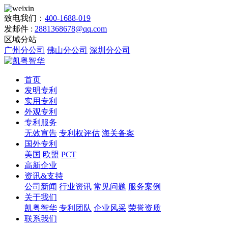
致电我们：
400-1688-019
发邮件 :
2881368678@qq.com
区域分站
广州分公司
佛山分公司
深圳分公司
首页
发明专利
实用专利
外观专利
专利服务
无效宣告
专利权评估
海关备案
国外专利
美国
欧盟
PCT
高新企业
资讯&支持
公司新闻
行业资讯
常见问题
服务案例
关于我们
凯粤智华
专利团队
企业风采
荣誉资质
联系我们