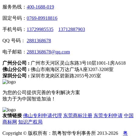
服务热线：
400-1688-019
固定号码：
0769-89918816
手机号码：
13729985535
13712887903
QQ 号码：
2881368678
电子邮箱：
2881368678@qq.com
广州分公司 :
广州市天河区灵山东路3号10层1001-1房A618
佛山分公司 :
佛山市南海区万达广场A座3207-3208室
深圳分公司 :
深圳市龙岗区碧新路2055号205室
为您的公司提供完善的专利解决方案
致力于为中国智造加油！
友情链接
佛山专利申请代理
东莞商标注册
东莞专利申请
中国
商标网
知识产权局
Copyright © 版权所有：凯粤智华专利事务所 2013-2026
粤