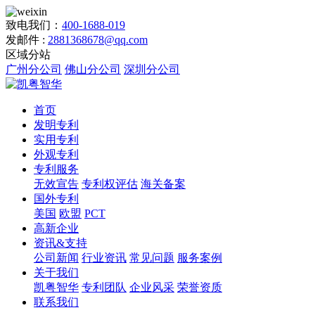
致电我们：
400-1688-019
发邮件 :
2881368678@qq.com
区域分站
广州分公司
佛山分公司
深圳分公司
首页
发明专利
实用专利
外观专利
专利服务
无效宣告
专利权评估
海关备案
国外专利
美国
欧盟
PCT
高新企业
资讯&支持
公司新闻
行业资讯
常见问题
服务案例
关于我们
凯粤智华
专利团队
企业风采
荣誉资质
联系我们