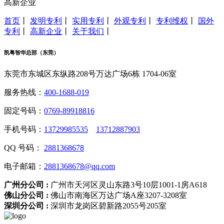
高新企业
首页
丨
发明专利
丨
实用专利
丨
外观专利
丨
专利维权
丨
国外
专利
丨
高新企业
丨
关于我们
丨
凯粤智华总部（东莞）
东莞市东城区东纵路208号万达广场6栋 1704-06室
服务热线：
400-1688-019
固定号码：
0769-89918816
手机号码：
13729985535
13712887903
QQ 号码：
2881368678
电子邮箱：
2881368678@qq.com
广州分公司 :
广州市天河区灵山东路3号10层1001-1房A618
佛山分公司 :
佛山市南海区万达广场A座3207-3208室
深圳分公司 :
深圳市龙岗区碧新路2055号205室