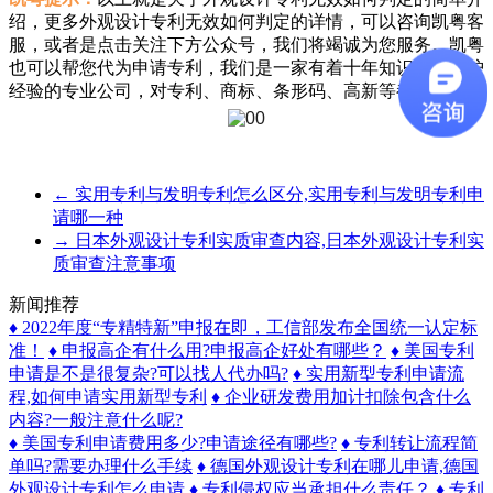
绍，更多外观设计专利无效如何判定的详情，可以咨询凯粤客
服，或者是点击关注下方公众号，我们将竭诚为您服务。凯粤
也可以帮您代为申请专利，我们是一家有着十年知识产权保护
经验的专业公司，对专利、商标、条形码、高新等都有经验。
←
实用专利与发明专利怎么区分,实用专利与发明专利申
请哪一种
→
日本外观设计专利实质审查内容,日本外观设计专利实
质审查注意事项
新闻推荐
♦ 2022年度“专精特新”申报在即，工信部发布全国统一认定标
准！
♦ 申报高企有什么用?申报高企好处有哪些？
♦ 美国专利
申请是不是很复杂?可以找人代办吗?
♦ 实用新型专利申请流
程,如何申请实用新型专利
♦ 企业研发费用加计扣除包含什么
内容?一般注意什么呢?
♦ 美国专利申请费用多少?申请途径有哪些?
♦ 专利转让流程简
单吗?需要办理什么手续
♦ 德国外观设计专利在哪儿申请,德国
外观设计专利怎么申请
♦ 专利侵权应当承担什么责任？
♦ 专利