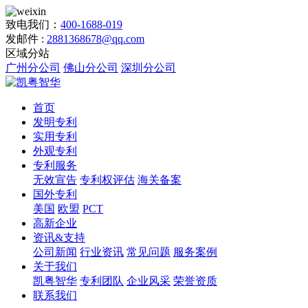
致电我们：
400-1688-019
发邮件 :
2881368678@qq.com
区域分站
广州分公司
佛山分公司
深圳分公司
首页
发明专利
实用专利
外观专利
专利服务
无效宣告
专利权评估
海关备案
国外专利
美国
欧盟
PCT
高新企业
资讯&支持
公司新闻
行业资讯
常见问题
服务案例
关于我们
凯粤智华
专利团队
企业风采
荣誉资质
联系我们