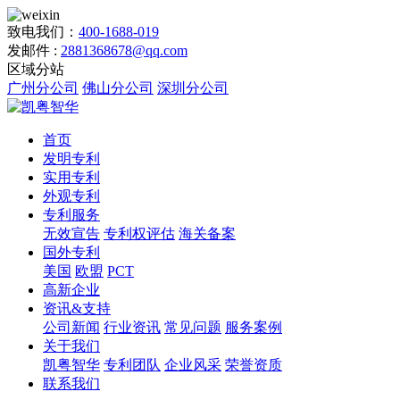
致电我们：
400-1688-019
发邮件 :
2881368678@qq.com
区域分站
广州分公司
佛山分公司
深圳分公司
首页
发明专利
实用专利
外观专利
专利服务
无效宣告
专利权评估
海关备案
国外专利
美国
欧盟
PCT
高新企业
资讯&支持
公司新闻
行业资讯
常见问题
服务案例
关于我们
凯粤智华
专利团队
企业风采
荣誉资质
联系我们