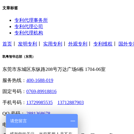
文章标签
专利代理事务所
专利代理公司
专利代理机构
首页
丨
发明专利
丨
实用专利
丨
外观专利
丨
专利维权
丨
国外专
凯粤智华总部（东莞）
东莞市东城区东纵路208号万达广场6栋 1704-06室
服务热线：
400-1688-019
固定号码：
0769-89918816
手机号码：
13729985535
13712887903
QQ 号码：
2881368678
请您留言
电子邮箱：
2881368678@qq.com