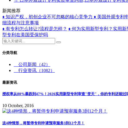
→
日本外观设计专利实质审查内容,日本外观设计专利实
新闻推荐
♦ 知识产权，初创企业不可忽略的核心竞争力
♦ 美国外观专利
细流程与注意事项
♦ 有专利怎么转让?流程是怎样？
♦ 何为实用新型专利？实用
型专利在美国受保护吗
分类导航
公司新闻
（42）
行业资讯
（1082）
最新资讯
授权率从80%暴跌到47%！2026实用新型专利审查"变天"，你的专利还能过
10 October, 2016
这4种情形，将暂停专利申请预审服务3到12个月！