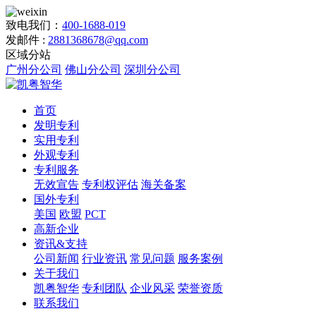
致电我们：
400-1688-019
发邮件 :
2881368678@qq.com
区域分站
广州分公司
佛山分公司
深圳分公司
首页
发明专利
实用专利
外观专利
专利服务
无效宣告
专利权评估
海关备案
国外专利
美国
欧盟
PCT
高新企业
资讯&支持
公司新闻
行业资讯
常见问题
服务案例
关于我们
凯粤智华
专利团队
企业风采
荣誉资质
联系我们