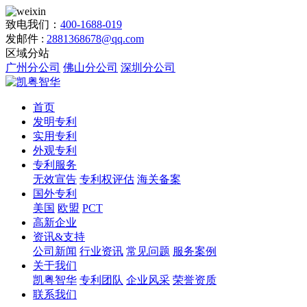
致电我们：
400-1688-019
发邮件 :
2881368678@qq.com
区域分站
广州分公司
佛山分公司
深圳分公司
首页
发明专利
实用专利
外观专利
专利服务
无效宣告
专利权评估
海关备案
国外专利
美国
欧盟
PCT
高新企业
资讯&支持
公司新闻
行业资讯
常见问题
服务案例
关于我们
凯粤智华
专利团队
企业风采
荣誉资质
联系我们