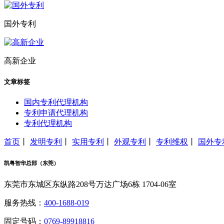
国外专利
高新企业
文章标签
国内专利代理机构
专利申请代理机构
专利代理机构
首页
丨
发明专利
丨
实用专利
丨
外观专利
丨
专利维权
丨
国外专
凯粤智华总部（东莞）
东莞市东城区东纵路208号万达广场6栋 1704-06室
服务热线：
400-1688-019
固定号码：
0769-89918816