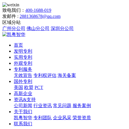
致电我们：
400-1688-019
发邮件 :
2881368678@qq.com
区域分站
广州分公司
佛山分公司
深圳分公司
首页
发明专利
实用专利
外观专利
专利服务
无效宣告
专利权评估
海关备案
国外专利
美国
欧盟
PCT
高新企业
资讯&支持
公司新闻
行业资讯
常见问题
服务案例
关于我们
凯粤智华
专利团队
企业风采
荣誉资质
联系我们