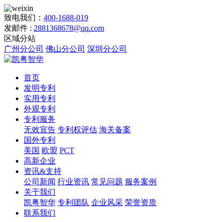
致电我们：
400-1688-019
发邮件 :
2881368678@qq.com
区域分站
广州分公司
佛山分公司
深圳分公司
首页
发明专利
实用专利
外观专利
专利服务
无效宣告
专利权评估
海关备案
国外专利
美国
欧盟
PCT
高新企业
资讯&支持
公司新闻
行业资讯
常见问题
服务案例
关于我们
凯粤智华
专利团队
企业风采
荣誉资质
联系我们