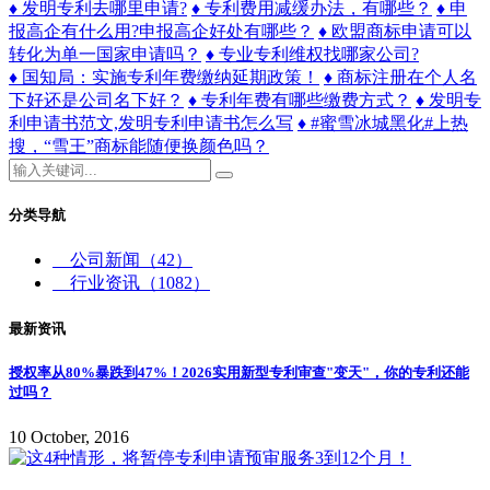
♦ 发明专利去哪里申请?
♦ 专利费用减缓办法，有哪些？
♦ 申
报高企有什么用?申报高企好处有哪些？
♦ 欧盟商标申请可以
转化为单一国家申请吗？
♦ 专业专利维权找哪家公司?
♦ 国知局：实施专利年费缴纳延期政策！
♦ 商标注册在个人名
下好还是公司名下好？
♦ 专利年费有哪些缴费方式？
♦ 发明专
利申请书范文,发明专利申请书怎么写
♦ #蜜雪冰城黑化#上热
搜，“雪王”商标能随便换颜色吗？
分类导航
公司新闻
（42）
行业资讯
（1082）
最新资讯
授权率从80%暴跌到47%！2026实用新型专利审查"变天"，你的专利还能
过吗？
10 October, 2016