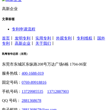
高新企业
文章标签
专利申请流程
首页
丨
发明专利
丨
实用专利
丨
外观专利
丨
专利维权
丨
国外
专利
丨
高新企业
丨
关于我们
丨
凯粤智华总部（东莞）
东莞市东城区东纵路208号万达广场6栋 1704-06室
服务热线：
400-1688-019
固定号码：
0769-89918816
手机号码：
13729985535
13712887903
QQ 号码：
2881368678
电子邮箱：
2881368678@qq.com