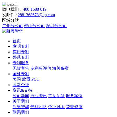
致电我们：
400-1688-019
发邮件 :
2881368678@qq.com
区域分站
广州分公司
佛山分公司
深圳分公司
首页
发明专利
实用专利
外观专利
专利服务
无效宣告
专利权评估
海关备案
国外专利
美国
欧盟
PCT
高新企业
资讯&支持
公司新闻
行业资讯
常见问题
服务案例
关于我们
凯粤智华
专利团队
企业风采
荣誉资质
联系我们