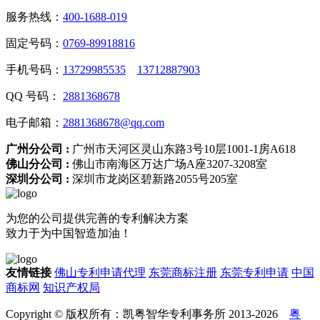
服务热线：
400-1688-019
固定号码：
0769-89918816
手机号码：
13729985535
13712887903
QQ 号码：
2881368678
电子邮箱：
2881368678@qq.com
广州分公司 :
广州市天河区灵山东路3号10层1001-1房A618
佛山分公司 :
佛山市南海区万达广场A座3207-3208室
深圳分公司 :
深圳市龙岗区碧新路2055号205室
为您的公司提供完善的专利解决方案
致力于为中国智造加油！
友情链接
佛山专利申请代理
东莞商标注册
东莞专利申请
中国
商标网
知识产权局
Copyright © 版权所有：凯粤智华专利事务所 2013-2026
粤