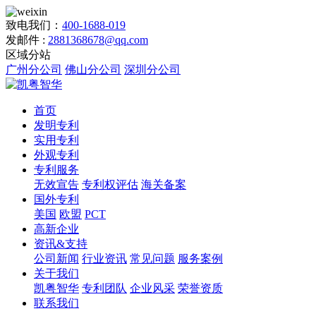
致电我们：
400-1688-019
发邮件 :
2881368678@qq.com
区域分站
广州分公司
佛山分公司
深圳分公司
首页
发明专利
实用专利
外观专利
专利服务
无效宣告
专利权评估
海关备案
国外专利
美国
欧盟
PCT
高新企业
资讯&支持
公司新闻
行业资讯
常见问题
服务案例
关于我们
凯粤智华
专利团队
企业风采
荣誉资质
联系我们