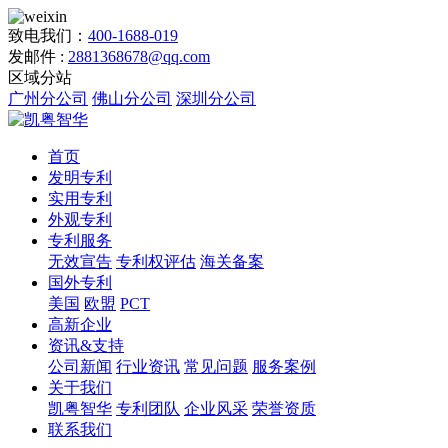
致电我们：
400-1688-019
发邮件 :
2881368678@qq.com
区域分站
广州分公司
佛山分公司
深圳分公司
首页
发明专利
实用专利
外观专利
专利服务
无效宣告
专利权评估
海关备案
国外专利
美国
欧盟
PCT
高新企业
资讯&支持
公司新闻
行业资讯
常见问题
服务案例
关于我们
凯粤智华
专利团队
企业风采
荣誉资质
联系我们