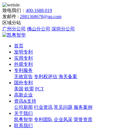
致电我们：
400-1688-019
发邮件 :
2881368678@qq.com
区域分站
广州分公司
佛山分公司
深圳分公司
首页
发明专利
实用专利
外观专利
专利服务
无效宣告
专利权评估
海关备案
国外专利
美国
欧盟
PCT
高新企业
资讯&支持
公司新闻
行业资讯
常见问题
服务案例
关于我们
凯粤智华
专利团队
企业风采
荣誉资质
联系我们