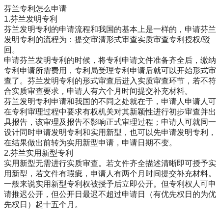
芬兰专利怎么申请
1.芬兰发明专利
芬兰发明专利的申请流程和我国的基本上是一样的，申请芬兰
发明专利的流程为：提交审清形式审查实质审查专利授权/驳
回。
申请芬兰发明专利的时候，将专利申请文件准备齐全后，缴纳
专利申请所需费用，专利局受理专利申请后就可以开始形式审
查了。芬兰发明专利的形式审查后进入实质审查环节，若不符
合实质审查要求，申请人有六个月时间提交补充材料。
芬兰发明专利申请和我国的不同之处就在于，申请人申请人可
在专利审理过程中要求有权机关对其新颖性进行初步审查并出
具报告，该审理及报告不影响正式审理过程；申请人可就同一
设计同时申请发明专利和实用新型，也可以先申请发明专利，
在结果做出前转为实用新型申请，申请日期不变。
2.芬兰实用新型专利
实用新型无需进行实质审查。若文件齐全描述清晰即可授予实
用新型，若文件有瑕疵，申请人有两个月时间提交补充材料。
一般来说实用新型专利权被授予后立即公开。但专利权人可申
请推迟公开，但公开日最迟不超过申请日（有优先权日的为优
先权日）起十五个月。