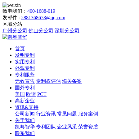
致电我们：
400-1688-019
发邮件 :
2881368678@qq.com
区域分站
广州分公司
佛山分公司
深圳分公司
首页
发明专利
实用专利
外观专利
专利服务
无效宣告
专利权评估
海关备案
国外专利
美国
欧盟
PCT
高新企业
资讯&支持
公司新闻
行业资讯
常见问题
服务案例
关于我们
凯粤智华
专利团队
企业风采
荣誉资质
联系我们