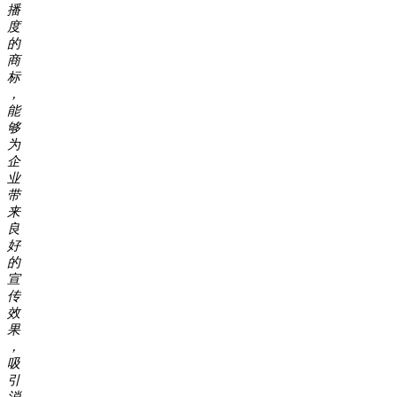
播
度
的
商
标
，
能
够
为
企
业
带
来
良
好
的
宣
传
效
果
，
吸
引