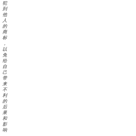
犯
到
他
人
的
商
标
，
以
免
给
自
己
带
来
不
利
的
后
果
和
影
响
。