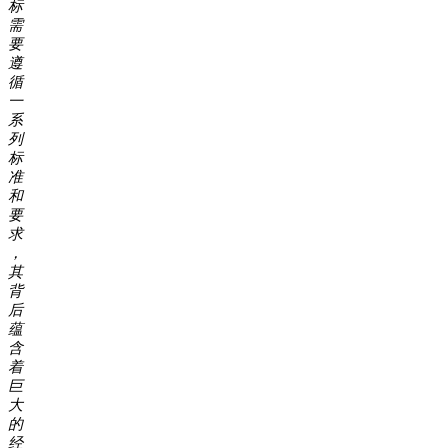
标
需
要
遵
循
一
系
列
标
准
和
要
求
，
其
背
后
蕴
含
着
巨
大
的
经