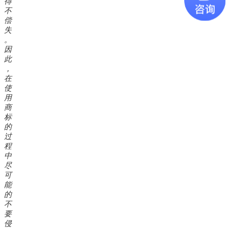
得
不
偿
失
。
因
此
，
在
使
用
商
标
的
过
程
中
尽
可
能
的
不
要
侵