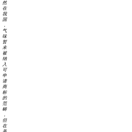
然
在
我
国
，
气
味
暂
未
被
纳
入
可
申
请
商
标
的
范
畴
，
但
在
美