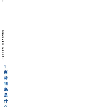
商
标
被
恶
意
抢
注
，
该
如
何
应
对
？
1
商
标
到
底
是
什
么