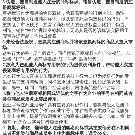
5.伪造、擅自制造他人注册的商标标识。销售伪造、擅自制造的注
册商标标识。
商标标识作为商标的物质载体，承载着商标的识别功能。伪造、
擅自制造他人注册商标标识，以及销售此类伪造标识的行为，严
重扰乱了市场秩序，损害了商标权人的合法权益。比如，伪造、
制造、销售“中华”香烟商标标识，无论其是否将该标识实际用于
假冒香烟产品，均构成侵权。
6.未经合法授权，更换其注册商标并将该更换商标的商品又投入市
场。
这种行为俗称 “反向假冒”，同样侵犯了商标权人的合法权益。
比
如将“旺仔牛奶”的商标换成“旺子牛奶”后再销售）。
7.故意为侵犯他人商标专用权的行为提供便利条件，帮助他人实施
侵犯商标专用权的行为。
此类行为虽未直接实施商标侵权的核心行为，但为侵权行为的发
生提供了支持与帮助，同样需承担法律责任。比如提供仓储、运
输、邮寄、印制、隐匿、经营场所、网络商品交易平台等。
8.将与他人注册商标相同或近似的文字作为企业的字号在相同或者
类似商品或服务上突出使用。
企业字号在商业活动中具有重要的标识作用，若将与他人注册商
标相同或近似的文字作为企业字号，并在相同或类似商品或服务
上突出使用，极易导致消费者混淆商品或服务来源。比如，将“肯
德基”作为企业字号进行突出使用。
9. 复制、摹仿、翻译他人注册的驰名商标或其主要部分在不相同
或者不相类似商品或服务上作为商标使用，误导公众。