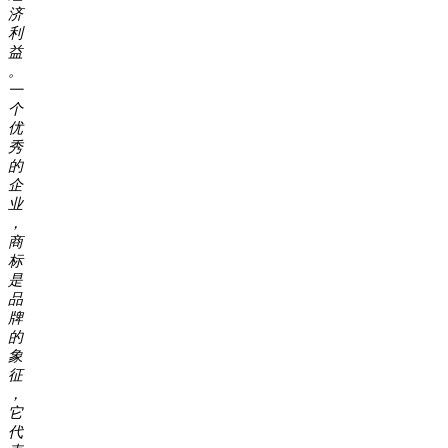
济
利
益
。
一
个
优
秀
的
企
业
，
商
标
是
品
牌
的
象
征
，
它
代