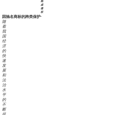
构
成
侵
权
。
因驰名商标的
跨类保护
随
着
我
国
经
济
的
快
速
发
展
和
法
治
水
平
的
不
断
提