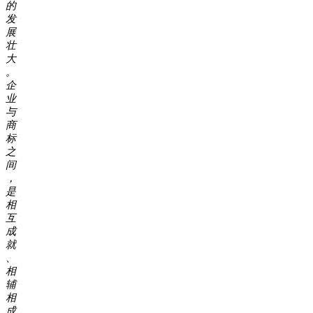
的
发
展
壮
大
。
企
业
与
商
标
之
间
，
是
相
互
成
就
、
相
辅
相
成