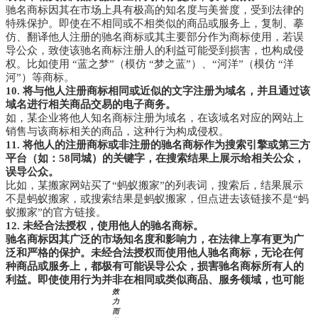
驰名商标因其在市场上具有极高的知名度与美誉度，受到法律的
特殊保护。即使在不相同或不相类似的商品或服务上，复制、摹
仿、翻译他人注册的驰名商标或其主要部分作为商标使用，若误
导公众，致使该驰名商标注册人的利益可能受到损害，也构成侵
权。比如使用 “蓝之梦”（模仿 “梦之蓝”）、“河洋”（模仿 “洋
河”）等商标。
10. 将与他人注册商标相同或近似的文字注册为域名，并且通过该
域名进行相关商品交易的电子商务。
如，某企业将他人知名商标注册为域名，在该域名对应的网站上
销售与该商标相关的商品，这种行为构成侵权。
11. 将他人的注册商标或非注册的驰名商标作为搜索引擎或第三方
平台（如：58同城）的关键字，在搜索结果上展示给相关公众，
误导公众。
比如，某搬家网站买了“蚂蚁搬家”的列表词，搜索后，结果展示
不是蚂蚁搬家，或搜索结果是蚂蚁搬家，但点进去该链接不是“蚂
蚁搬家”的官方链接。
12. 未经合法授权，使用他人的驰名商标。
驰名商标因其广泛的市场知名度和影响力，在法律上享有更为广
泛和严格的保护。未经合法授权而使用他人驰名商标，无论在何
种商品或服务上，都极有可能误导公众，损害驰名商标所有人的
利益。即使使用行为并非在相同或类似商品、服务领域，也可能
效
力
而