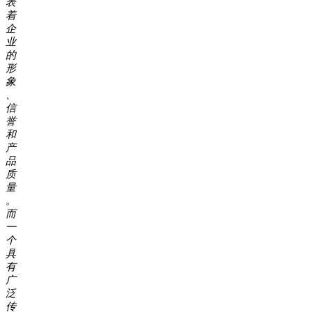
表
着
企
业
的
形
象
、
信
誉
和
产
品
质
量
。
而
一
个
具
有
广
泛
传