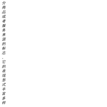
分
商
品
或
者
服
务
来
源
的
标
志
。
它
的
表
现
形
式
丰
富
多
样