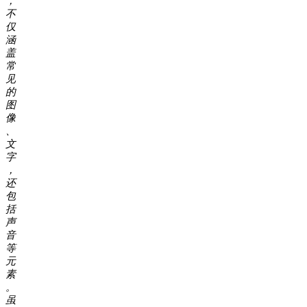
，
不
仅
涵
盖
常
见
的
图
像
、
文
字
，
还
包
括
声
音
等
元
素
。
虽