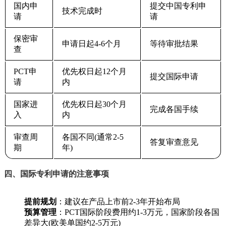
国内申
提交中国专利申
技术完成时
请
请
保密审
申请日起4-6个月
等待审批结果
查
PCT申
优先权日起12个月
提交国际申请
请
内
国家进
优先权日起30个月
完成各国手续
入
内
审查周
各国不同(通常2-5
答复审查意见
期
年)
四、国际专利申请的注意事项
提前规划
‌：建议在产品上市前2-3年开始布局
预算管理
‌：PCT国际阶段费用约1-3万元，国家阶段各国
差异大(欧美单国约2-5万元)