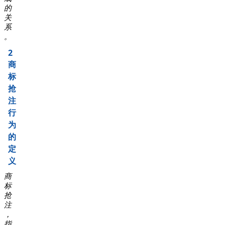
的
关
系
。
2
商
标
抢
注
行
为
的
定
义
商
标
抢
注
，
指