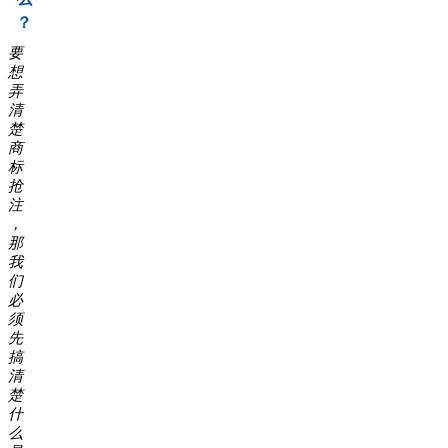
？
要
想
弄
清
楚
商
标
抢
注
，
那
我
们
必
须
先
搞
清
楚
什
么