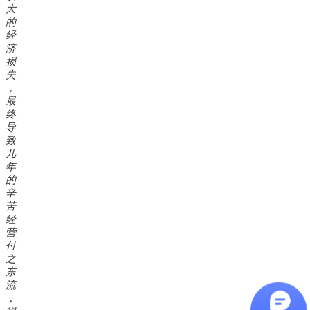
大
的
经
济
损
失
，
最
终
导
致
几
年
的
辛
苦
经
营
付
之
东
流
，