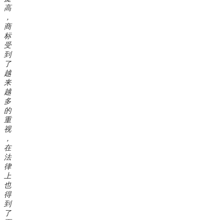
高
，
商
标
受
到
了
越
来
越
多
的
重
视
，
在
法
律
上
也
得
到
了