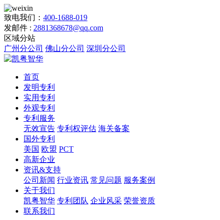
致电我们：
400-1688-019
发邮件 :
2881368678@qq.com
区域分站
广州分公司
佛山分公司
深圳分公司
首页
发明专利
实用专利
外观专利
专利服务
无效宣告
专利权评估
海关备案
国外专利
美国
欧盟
PCT
高新企业
资讯&支持
公司新闻
行业资讯
常见问题
服务案例
关于我们
凯粤智华
专利团队
企业风采
荣誉资质
联系我们