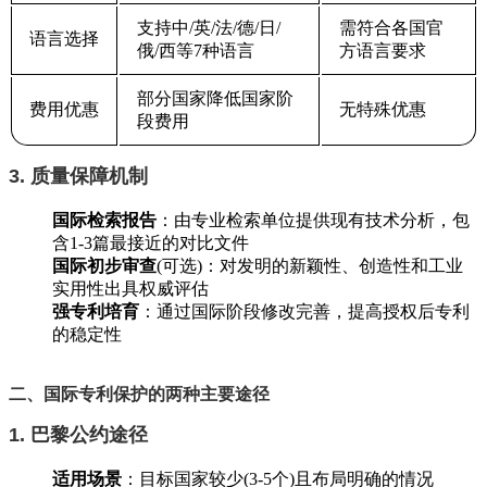
支持中/英/法/德/日/
需符合各国官
语言选择
俄/西等7种语言
方语言要求
部分国家降低国家阶
费用优惠
无特殊优惠
段费用
3. 质量保障机制
国际检索报告
‌：由专业检索单位提供现有技术分析，包
含1-3篇最接近的对比文件
国际初步审查
‌(可选)：对发明的新颖性、创造性和工业
实用性出具权威评估
强专利培育
‌：通过国际阶段修改完善，提高授权后专利
的稳定性
二、国际专利保护的两种主要途径
1. 巴黎公约途径
适用场景
‌：目标国家较少(3-5个)且布局明确的情况