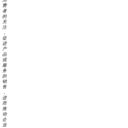
消
费
者
的
关
注
，
促
进
产
品
或
服
务
的
销
售
，
进
而
推
动
企
业