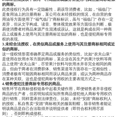
的商标。
此类侵权行为具有一定隐蔽性，易误导消费者。
比如，“福临门”
是食用油上的注册商标，某公司在未经授权的情况，在自营的食
用油等方面使用了“福气临门”商标标识，虽与 “福临门” 存在一定
差异，但从文字构成、读音、整体视觉效果等方面综合判断，极
易使消费者对商品来源产生混淆或误认。这就是构成在同一种商
品上或服务上使用与其注册商标近似的商标，也是侵犯商标专用
权的表现。
3.未经合法授权，在类似商品或服务上使用与其注册商标相同或近
似的商标。
这一侵权情形需准确界定商品或服务的类似性。
比如“农夫山泉”
是使用在饮用水等方面的商标，某企业在其生产的果汁饮料等商
品上使用“农夫山泉”，尽管果汁饮料与饮用水并非完全相同的商
品，但由于两者在消费群体、销售渠道等方面存在一定相似性，
消费者极有可能因商标相同而误认商品来源，或认为两种商品存
在某种关联。这也是侵犯商标专用权的主要表现方式之一。
4.销售侵犯注册商标专用权的商品。
销售环节在商标侵权链条中起着关键作用，即便销售者并非侵权
商品的生产者，但若明知或应知所售商品侵犯他人商标专用权仍
进行销售，同样需承担法律责任。比如，未经“安踏”商标权利人
的授权，私自售卖“安踏”商标相关的服装鞋帽，除非销售者能证
明该商品是自己合法取得并说明提供者（即符合权利用尽原
则），否则即构成侵权。