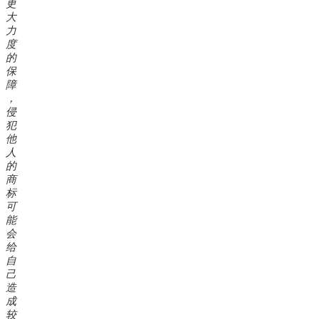
更
大
力
度
的
保
障
，
侵
犯
他
人
的
商
标
可
能
会
给
自
己
造
成
较