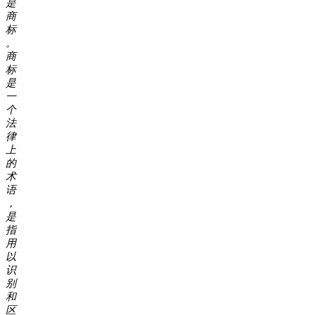
是
商
标
。
商
标
是
一
个
法
律
上
的
术
语
，
是
指
用
以
识
别
和
区