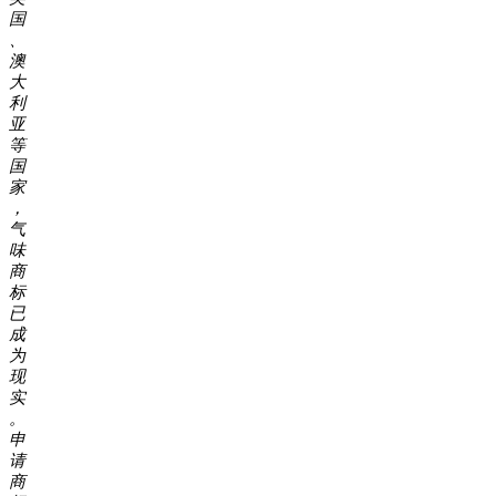
国
、
澳
大
利
亚
等
国
家
，
气
味
商
标
已
成
为
现
实
。
申
请
商