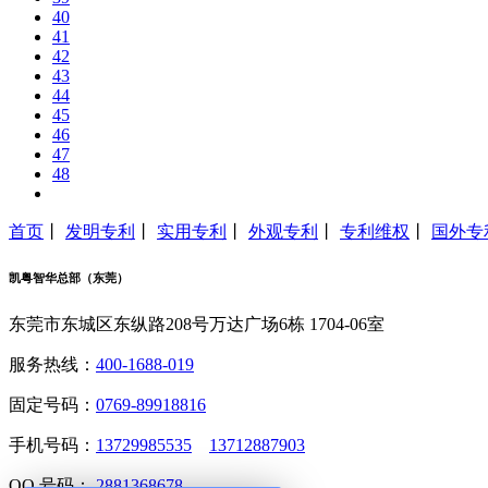
40
41
42
43
44
45
46
47
48
首页
丨
发明专利
丨
实用专利
丨
外观专利
丨
专利维权
丨
国外专
凯粤智华总部（东莞）
东莞市东城区东纵路208号万达广场6栋 1704-06室
服务热线：
400-1688-019
固定号码：
0769-89918816
手机号码：
13729985535
13712887903
QQ 号码：
2881368678