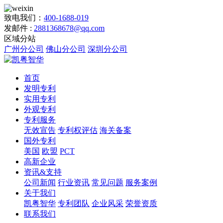
致电我们：
400-1688-019
发邮件 :
2881368678@qq.com
区域分站
广州分公司
佛山分公司
深圳分公司
首页
发明专利
实用专利
外观专利
专利服务
无效宣告
专利权评估
海关备案
国外专利
美国
欧盟
PCT
高新企业
资讯&支持
公司新闻
行业资讯
常见问题
服务案例
关于我们
凯粤智华
专利团队
企业风采
荣誉资质
联系我们