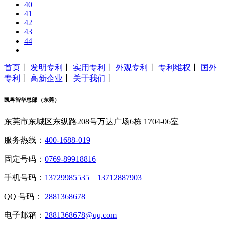
40
41
42
43
44
首页
丨
发明专利
丨
实用专利
丨
外观专利
丨
专利维权
丨
国外
专利
丨
高新企业
丨
关于我们
丨
凯粤智华总部（东莞）
东莞市东城区东纵路208号万达广场6栋 1704-06室
服务热线：
400-1688-019
固定号码：
0769-89918816
手机号码：
13729985535
13712887903
QQ 号码：
2881368678
电子邮箱：
2881368678@qq.com