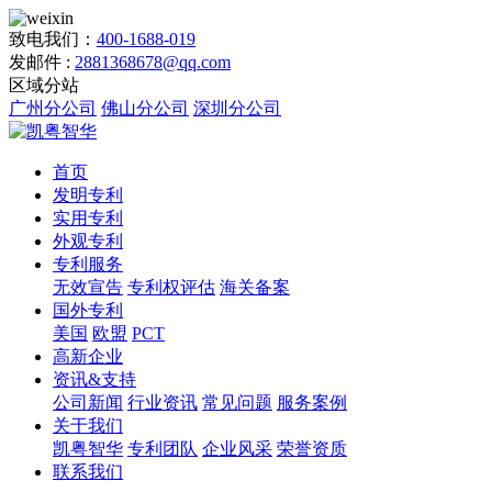
致电我们：
400-1688-019
发邮件 :
2881368678@qq.com
区域分站
广州分公司
佛山分公司
深圳分公司
首页
发明专利
实用专利
外观专利
专利服务
无效宣告
专利权评估
海关备案
国外专利
美国
欧盟
PCT
高新企业
资讯&支持
公司新闻
行业资讯
常见问题
服务案例
关于我们
凯粤智华
专利团队
企业风采
荣誉资质
联系我们