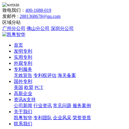
致电我们：
400-1688-019
发邮件 :
2881368678@qq.com
区域分站
广州分公司
佛山分公司
深圳分公司
首页
发明专利
实用专利
外观专利
专利服务
无效宣告
专利权评估
海关备案
国外专利
美国
欧盟
PCT
高新企业
资讯&支持
公司新闻
行业资讯
常见问题
服务案例
关于我们
凯粤智华
专利团队
企业风采
荣誉资质
联系我们