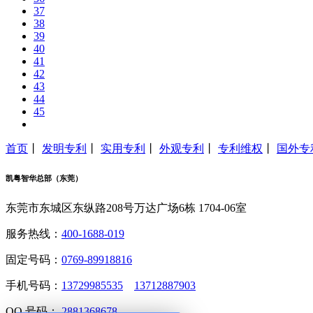
37
38
39
40
41
42
43
44
45
首页
丨
发明专利
丨
实用专利
丨
外观专利
丨
专利维权
丨
国外专
凯粤智华总部（东莞）
东莞市东城区东纵路208号万达广场6栋 1704-06室
服务热线：
400-1688-019
固定号码：
0769-89918816
手机号码：
13729985535
13712887903
QQ 号码：
2881368678