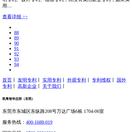
用…
查看详细 >>
88
89
90
91
92
93
94
首页
丨
发明专利
丨
实用专利
丨
外观专利
丨
专利维权
丨
国外
专利
丨
高新企业
丨
关于我们
丨
凯粤智华总部（东莞）
东莞市东城区东纵路208号万达广场6栋 1704-06室
服务热线：
400-1688-019