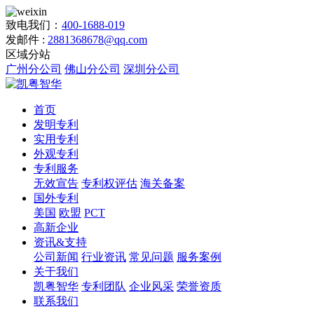
致电我们：
400-1688-019
发邮件 :
2881368678@qq.com
区域分站
广州分公司
佛山分公司
深圳分公司
首页
发明专利
实用专利
外观专利
专利服务
无效宣告
专利权评估
海关备案
国外专利
美国
欧盟
PCT
高新企业
资讯&支持
公司新闻
行业资讯
常见问题
服务案例
关于我们
凯粤智华
专利团队
企业风采
荣誉资质
联系我们