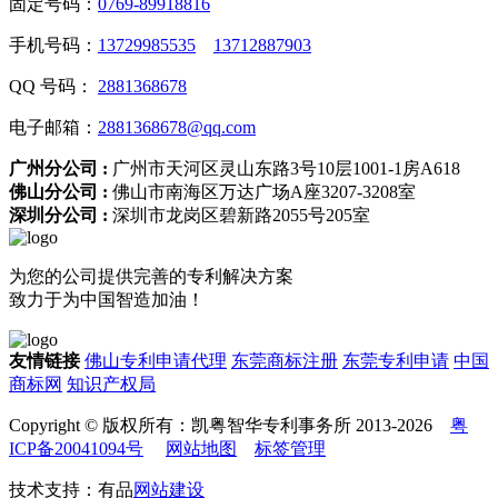
固定号码：
0769-89918816
手机号码：
13729985535
13712887903
QQ 号码：
2881368678
电子邮箱：
2881368678@qq.com
广州分公司 :
广州市天河区灵山东路3号10层1001-1房A618
佛山分公司 :
佛山市南海区万达广场A座3207-3208室
深圳分公司 :
深圳市龙岗区碧新路2055号205室
为您的公司提供完善的专利解决方案
致力于为中国智造加油！
友情链接
佛山专利申请代理
东莞商标注册
东莞专利申请
中国
商标网
知识产权局
Copyright © 版权所有：凯粤智华专利事务所 2013-2026
粤
ICP备20041094号
网站地图
标签管理
技术支持：有品
网站建设