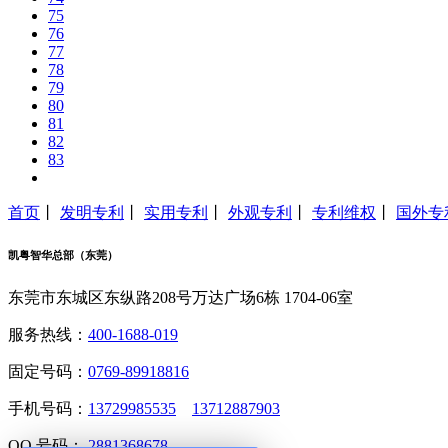
75
76
77
78
79
80
81
82
83
首页
丨
发明专利
丨
实用专利
丨
外观专利
丨
专利维权
丨
国外专
凯粤智华总部（东莞）
东莞市东城区东纵路208号万达广场6栋 1704-06室
服务热线：
400-1688-019
固定号码：
0769-89918816
手机号码：
13729985535
13712887903
QQ 号码：
2881368678