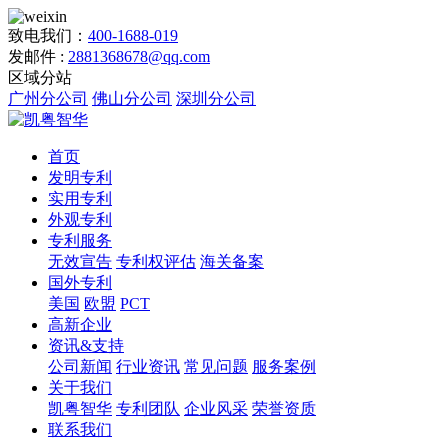
致电我们：
400-1688-019
发邮件 :
2881368678@qq.com
区域分站
广州分公司
佛山分公司
深圳分公司
首页
发明专利
实用专利
外观专利
专利服务
无效宣告
专利权评估
海关备案
国外专利
美国
欧盟
PCT
高新企业
资讯&支持
公司新闻
行业资讯
常见问题
服务案例
关于我们
凯粤智华
专利团队
企业风采
荣誉资质
联系我们