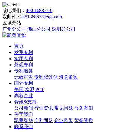
致电我们：
400-1688-019
发邮件 :
2881368678@qq.com
区域分站
广州分公司
佛山分公司
深圳分公司
首页
发明专利
实用专利
外观专利
专利服务
无效宣告
专利权评估
海关备案
国外专利
美国
欧盟
PCT
高新企业
资讯&支持
公司新闻
行业资讯
常见问题
服务案例
关于我们
凯粤智华
专利团队
企业风采
荣誉资质
联系我们