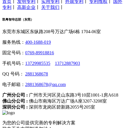
首页
丨
发明专利
丨
实用专利
丨
外观专利
丨
专利维权
丨
国外
专利
丨
高新企业
丨
关于我们
丨
凯粤智华总部（东莞）
东莞市东城区东纵路208号万达广场6栋 1704-06室
服务热线：
400-1688-019
固定号码：
0769-89918816
手机号码：
13729985535
13712887903
QQ 号码：
2881368678
电子邮箱：
2881368678@qq.com
广州分公司 :
广州市天河区灵山东路3号10层1001-1房A618
佛山分公司 :
佛山市南海区万达广场A座3207-3208室
深圳分公司 :
深圳市龙岗区碧新路2055号205室
为您的公司提供完善的专利解决方案