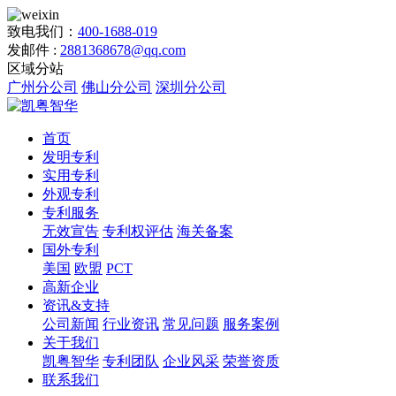
致电我们：
400-1688-019
发邮件 :
2881368678@qq.com
区域分站
广州分公司
佛山分公司
深圳分公司
首页
发明专利
实用专利
外观专利
专利服务
无效宣告
专利权评估
海关备案
国外专利
美国
欧盟
PCT
高新企业
资讯&支持
公司新闻
行业资讯
常见问题
服务案例
关于我们
凯粤智华
专利团队
企业风采
荣誉资质
联系我们