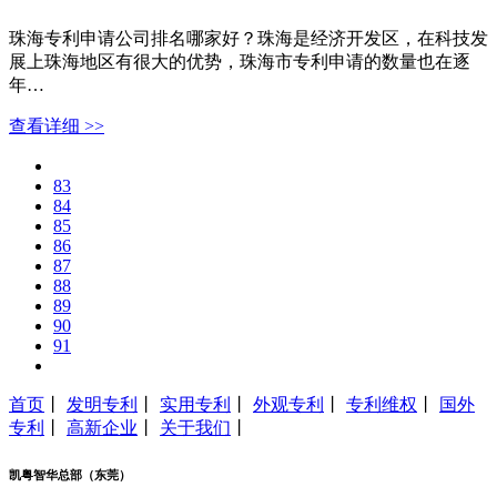
​珠海专利申请公司排名哪家好？珠海是经济开发区，在科技发
展上珠海地区有很大的优势，珠海市专利申请的数量也在逐
年…
查看详细 >>
83
84
85
86
87
88
89
90
91
首页
丨
发明专利
丨
实用专利
丨
外观专利
丨
专利维权
丨
国外
专利
丨
高新企业
丨
关于我们
丨
凯粤智华总部（东莞）