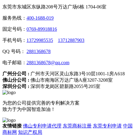
东莞市东城区东纵路208号万达广场6栋 1704-06室
服务热线：
400-1688-019
固定号码：
0769-89918816
手机号码：
13729985535
13712887903
QQ 号码：
2881368678
电子邮箱：
2881368678@qq.com
广州分公司 :
广州市天河区灵山东路3号10层1001-1房A618
佛山分公司 :
佛山市南海区万达广场A座3207-3208室
深圳分公司 :
深圳市龙岗区碧新路2055号205室
为您的公司提供完善的专利解决方案
致力于为中国智造加油！
友情链接
佛山专利申请代理
东莞商标注册
东莞专利申请
中国
商标网
知识产权局