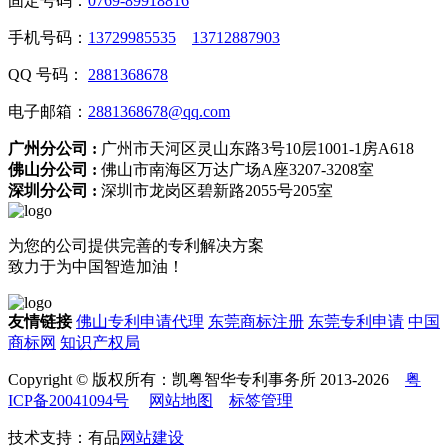
固定号码：
0769-89918816
手机号码：
13729985535
13712887903
QQ 号码：
2881368678
电子邮箱：
2881368678@qq.com
广州分公司 :
广州市天河区灵山东路3号10层1001-1房A618
佛山分公司 :
佛山市南海区万达广场A座3207-3208室
深圳分公司 :
深圳市龙岗区碧新路2055号205室
为您的公司提供完善的专利解决方案
致力于为中国智造加油！
友情链接
佛山专利申请代理
东莞商标注册
东莞专利申请
中国
商标网
知识产权局
Copyright © 版权所有：凯粤智华专利事务所 2013-2026
粤
ICP备20041094号
网站地图
标签管理
技术支持：有品
网站建设