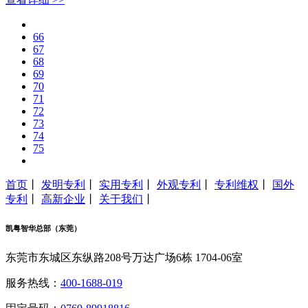
66
67
68
69
70
71
72
73
74
75
首页
丨
发明专利
丨
实用专利
丨
外观专利
丨
专利维权
丨
国外
专利
丨
高新企业
丨
关于我们
丨
凯粤智华总部（东莞）
东莞市东城区东纵路208号万达广场6栋 1704-06室
服务热线：
400-1688-019