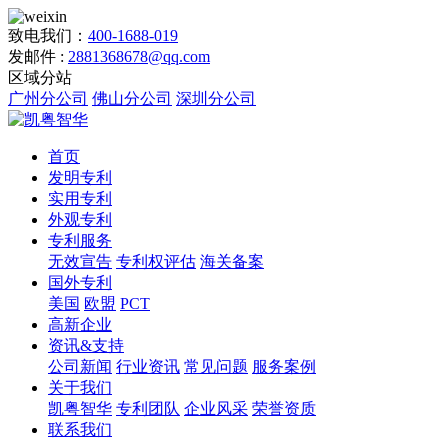
致电我们：
400-1688-019
发邮件 :
2881368678@qq.com
区域分站
广州分公司
佛山分公司
深圳分公司
首页
发明专利
实用专利
外观专利
专利服务
无效宣告
专利权评估
海关备案
国外专利
美国
欧盟
PCT
高新企业
资讯&支持
公司新闻
行业资讯
常见问题
服务案例
关于我们
凯粤智华
专利团队
企业风采
荣誉资质
联系我们