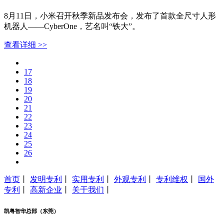
8月11日，小米召开秋季新品发布会，发布了首款全尺寸人形
机器人——CyberOne，艺名叫“铁大”。
查看详细 >>
17
18
19
20
21
22
23
24
25
26
首页
丨
发明专利
丨
实用专利
丨
外观专利
丨
专利维权
丨
国外
专利
丨
高新企业
丨
关于我们
丨
凯粤智华总部（东莞）