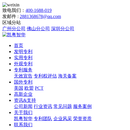
致电我们：
400-1688-019
发邮件 :
2881368678@qq.com
区域分站
广州分公司
佛山分公司
深圳分公司
首页
发明专利
实用专利
外观专利
专利服务
无效宣告
专利权评估
海关备案
国外专利
美国
欧盟
PCT
高新企业
资讯&支持
公司新闻
行业资讯
常见问题
服务案例
关于我们
凯粤智华
专利团队
企业风采
荣誉资质
联系我们