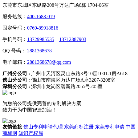
东莞市东城区东纵路208号万达广场6栋 1704-06室
服务热线：
400-1688-019
固定号码：
0769-89918816
手机号码：
13729985535
13712887903
QQ 号码：
2881368678
电子邮箱：
2881368678@qq.com
广州分公司 :
广州市天河区灵山东路3号10层1001-1房A618
佛山分公司 :
佛山市南海区万达广场A座3207-3208室
深圳分公司 :
深圳市龙岗区碧新路2055号205室
为您的公司提供完善的专利解决方案
致力于为中国智造加油！
友情链接
佛山专利申请代理
东莞商标注册
东莞专利申请
中国
商标网
知识产权局