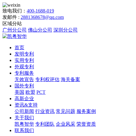
致电我们：
400-1688-019
发邮件 :
2881368678@qq.com
区域分站
广州分公司
佛山分公司
深圳分公司
首页
发明专利
实用专利
外观专利
专利服务
无效宣告
专利权评估
海关备案
国外专利
美国
欧盟
PCT
高新企业
资讯&支持
公司新闻
行业资讯
常见问题
服务案例
关于我们
凯粤智华
专利团队
企业风采
荣誉资质
联系我们