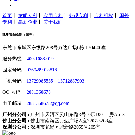
首页
丨
发明专利
丨
实用专利
丨
外观专利
丨
专利维权
丨
国外
专利
丨
高新企业
丨
关于我们
丨
凯粤智华总部（东莞）
东莞市东城区东纵路208号万达广场6栋 1704-06室
服务热线：
400-1688-019
固定号码：
0769-89918816
手机号码：
13729985535
13712887903
QQ 号码：
2881368678
电子邮箱：
2881368678@qq.com
广州分公司 :
广州市天河区灵山东路3号10层1001-1房A618
佛山分公司 :
佛山市南海区万达广场A座3207-3208室
深圳分公司 :
深圳市龙岗区碧新路2055号205室