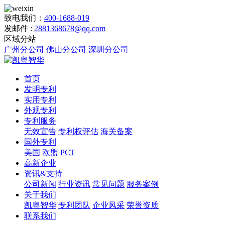
致电我们：
400-1688-019
发邮件 :
2881368678@qq.com
区域分站
广州分公司
佛山分公司
深圳分公司
首页
发明专利
实用专利
外观专利
专利服务
无效宣告
专利权评估
海关备案
国外专利
美国
欧盟
PCT
高新企业
资讯&支持
公司新闻
行业资讯
常见问题
服务案例
关于我们
凯粤智华
专利团队
企业风采
荣誉资质
联系我们