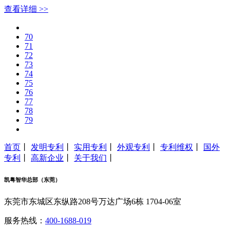
查看详细 >>
70
71
72
73
74
75
76
77
78
79
首页
丨
发明专利
丨
实用专利
丨
外观专利
丨
专利维权
丨
国外
专利
丨
高新企业
丨
关于我们
丨
凯粤智华总部（东莞）
东莞市东城区东纵路208号万达广场6栋 1704-06室
服务热线：
400-1688-019