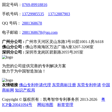
固定号码：
0769-89918816
手机号码：
13729985535
13712887903
QQ 号码：
2881368678
电子邮箱：
2881368678@qq.com
广州分公司 :
广州市天河区灵山东路3号10层1001-1房A618
佛山分公司 :
佛山市南海区万达广场A座3207-3208室
深圳分公司 :
深圳市龙岗区碧新路2055号205室
为您的公司提供完善的专利解决方案
致力于为中国智造加油！
友情链接
佛山专利申请代理
东莞商标注册
东莞专利申请
中国
商标网
知识产权局
Copyright © 版权所有：凯粤智华专利事务所 2013-2026
粤
ICP备20041094号
网站地图
标签管理