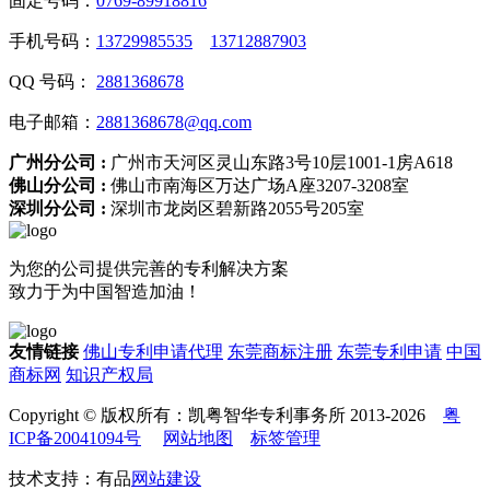
固定号码：
0769-89918816
手机号码：
13729985535
13712887903
QQ 号码：
2881368678
电子邮箱：
2881368678@qq.com
广州分公司 :
广州市天河区灵山东路3号10层1001-1房A618
佛山分公司 :
佛山市南海区万达广场A座3207-3208室
深圳分公司 :
深圳市龙岗区碧新路2055号205室
为您的公司提供完善的专利解决方案
致力于为中国智造加油！
友情链接
佛山专利申请代理
东莞商标注册
东莞专利申请
中国
商标网
知识产权局
Copyright © 版权所有：凯粤智华专利事务所 2013-2026
粤
ICP备20041094号
网站地图
标签管理
技术支持：有品
网站建设