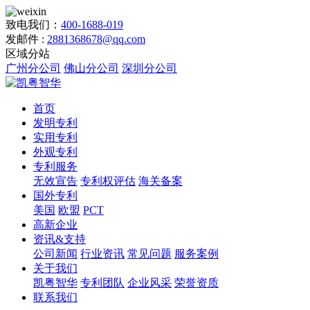
致电我们：
400-1688-019
发邮件 :
2881368678@qq.com
区域分站
广州分公司
佛山分公司
深圳分公司
首页
发明专利
实用专利
外观专利
专利服务
无效宣告
专利权评估
海关备案
国外专利
美国
欧盟
PCT
高新企业
资讯&支持
公司新闻
行业资讯
常见问题
服务案例
关于我们
凯粤智华
专利团队
企业风采
荣誉资质
联系我们