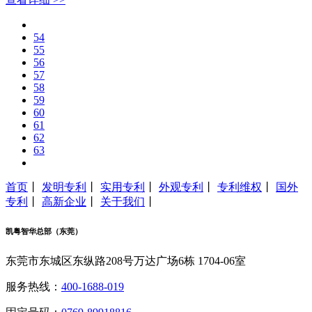
54
55
56
57
58
59
60
61
62
63
首页
丨
发明专利
丨
实用专利
丨
外观专利
丨
专利维权
丨
国外
专利
丨
高新企业
丨
关于我们
丨
凯粤智华总部（东莞）
东莞市东城区东纵路208号万达广场6栋 1704-06室
服务热线：
400-1688-019