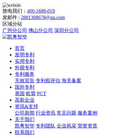
致电我们：
400-1688-019
发邮件 :
2881368678@qq.com
区域分站
广州分公司
佛山分公司
深圳分公司
首页
发明专利
实用专利
外观专利
专利服务
无效宣告
专利权评估
海关备案
国外专利
美国
欧盟
PCT
高新企业
资讯&支持
公司新闻
行业资讯
常见问题
服务案例
关于我们
凯粤智华
专利团队
企业风采
荣誉资质
联系我们