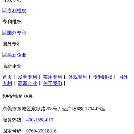
专利维权
国外专利
高新企业
首页
丨
发明专利
丨
实用专利
丨
外观专利
丨
专利维权
丨
国外
专利
丨
高新企业
丨
关于我们
丨
凯粤智华总部（东莞）
东莞市东城区东纵路208号万达广场6栋 1704-06室
服务热线：
400-1688-019
固定号码：
0769-89918816