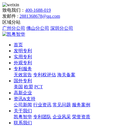
致电我们：
400-1688-019
发邮件 :
2881368678@qq.com
区域分站
广州分公司
佛山分公司
深圳分公司
首页
发明专利
实用专利
外观专利
专利服务
无效宣告
专利权评估
海关备案
国外专利
美国
欧盟
PCT
高新企业
资讯&支持
公司新闻
行业资讯
常见问题
服务案例
关于我们
凯粤智华
专利团队
企业风采
荣誉资质
联系我们