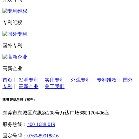
专利维权
国外专利
高新企业
首页
丨
发明专利
丨
实用专利
丨
外观专利
丨
专利维权
丨
国外
专利
丨
高新企业
丨
关于我们
丨
凯粤智华总部（东莞）
东莞市东城区东纵路208号万达广场6栋 1704-06室
服务热线：
400-1688-019
固定号码：
0769-89918816