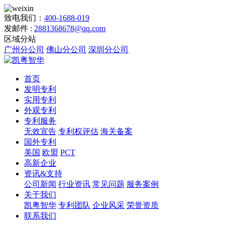
致电我们：
400-1688-019
发邮件 :
2881368678@qq.com
区域分站
广州分公司
佛山分公司
深圳分公司
首页
发明专利
实用专利
外观专利
专利服务
无效宣告
专利权评估
海关备案
国外专利
美国
欧盟
PCT
高新企业
资讯&支持
公司新闻
行业资讯
常见问题
服务案例
关于我们
凯粤智华
专利团队
企业风采
荣誉资质
联系我们