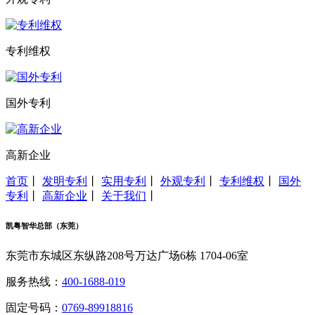
专利维权
国外专利
高新企业
首页
丨
发明专利
丨
实用专利
丨
外观专利
丨
专利维权
丨
国外
专利
丨
高新企业
丨
关于我们
丨
凯粤智华总部（东莞）
东莞市东城区东纵路208号万达广场6栋 1704-06室
服务热线：
400-1688-019
固定号码：
0769-89918816