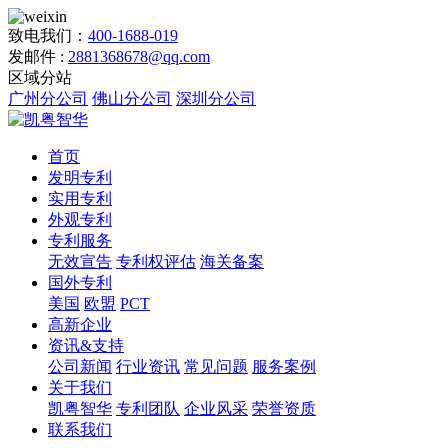
致电我们：
400-1688-019
发邮件 :
2881368678@qq.com
区域分站
广州分公司
佛山分公司
深圳分公司
首页
发明专利
实用专利
外观专利
专利服务
无效宣告
专利权评估
海关备案
国外专利
美国
欧盟
PCT
高新企业
资讯&支持
公司新闻
行业资讯
常见问题
服务案例
关于我们
凯粤智华
专利团队
企业风采
荣誉资质
联系我们