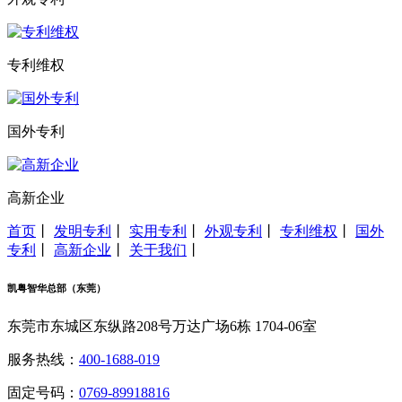
专利维权
国外专利
高新企业
首页
丨
发明专利
丨
实用专利
丨
外观专利
丨
专利维权
丨
国外
专利
丨
高新企业
丨
关于我们
丨
凯粤智华总部（东莞）
东莞市东城区东纵路208号万达广场6栋 1704-06室
服务热线：
400-1688-019
固定号码：
0769-89918816